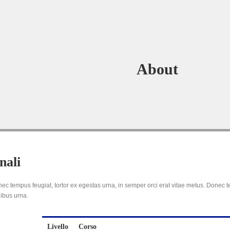
About
nali
ec tempus feugiat, tortor ex egestas urna, in semper orci erat vitae metus. Donec
nibus urna.
Livello
Corso