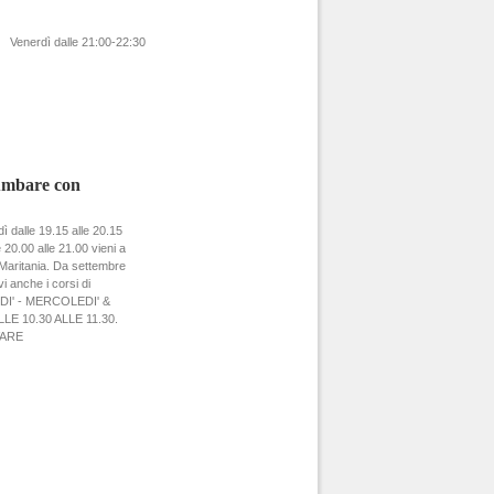
Venerdì dalle 21:00-22:30
umbare con
dì dalle 19.15 alle 20.15
 20.00 alle 21.00 vieni a
aritania. Da settembre
i anche i corsi di
EDI' - MERCOLEDI' &
LE 10.30 ALLE 11.30.
VARE