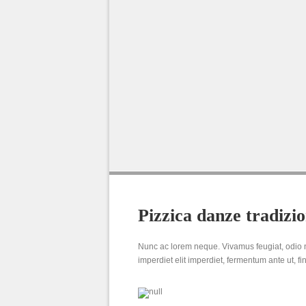
e
port a
Pizzica danze tradizio
Nunc ac lorem neque. Vivamus feugiat, odio n
imperdiet elit imperdiet, fermentum ante ut, fi