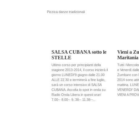
Pizzica danze tradizionali
SALSA CUBANA sotto le
Vieni a Z
STELLE
Maritania
Ultimo corso per principianti della
Tutti i Mercole
stagione 2013-2014, il corso inizierà il
e Venerdì dalle
giorno LUNEDI'9 giugno dalle 21.00
Zumbare con M
ALLE 22.30 e terminerà a fine luglio,
2014 sono attiv
sarà un corso intensivo di SALSA
mattina. LUN
CUBANA. Ascolta lo spot in onda su
VENERDI' DAL
Radio Onda Libera in questi orari
VIENI A PRO
7.00-- 8.00-- 9..38-- 11.38--...